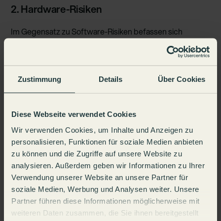
2. Hardware-Risiken
Im Gegensatz zu Software-Risiken befassen sich
Hardware-Risiken mit den physischen Bestandteilen
Ihrer IT-Infrastruktur. Das umfasst Server, Computer
und Ihre Netzwerkausrüstung. Störungen und
Fehlfunktionen Ihrer Hardware können zu einem
Zustimmung
Details
Über Cookies
Stillstand Ihrer Anlagen oder Ihres Betriebs sowie zu
Datenverlust führen. Die Leistungsfähigkeit Ihres
Unternehmens kann drastisch sinken.
Diese Webseite verwendet Cookies
Wir verwenden Cookies, um Inhalte und Anzeigen zu
3. Risiken der Cybersecurity
personalisieren, Funktionen für soziale Medien anbieten
zu können und die Zugriffe auf unsere Website zu
Cybersecurity ist heute wichtiger denn je – es gibt viele
analysieren. Außerdem geben wir Informationen zu Ihrer
Internetbetrüger, die entweder auf Geld oder Daten aus
Verwendung unserer Website an unsere Partner für
sind oder Unternehmen einfach sabotieren möchten.
soziale Medien, Werbung und Analysen weiter. Unsere
Häufig leidet auch der Ruf des Unternehmens unter
Partner führen diese Informationen möglicherweise mit
einer Lücke in der Cybersecurity . Zu häufig
weiteren Daten zusammen, die Sie ihnen bereitgestellt
anzutreffenden Gefährdungen zählen hier unter