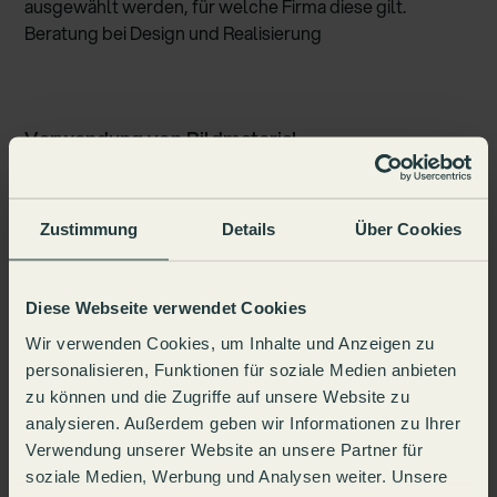
ausgewählt werden, für welche Firma diese gilt.
Beratung bei Design und Realisierung
Verwendung von Bildmaterial
Auf dieser Website werden Bilder, Grafiken und visuelle
Inhalte aus eigenen sowie externen Quellen verwendet.
Zustimmung
Details
Über Cookies
Ein Teil der verwendeten Bilder stammt von folgenden
Plattformen bzw. Urhebern:
Diese Webseite verwendet Cookies
- Bilder von Freepik
Wir verwenden Cookies, um Inhalte und Anzeigen zu
personalisieren, Funktionen für soziale Medien anbieten
- Bilder von By Luy
zu können und die Zugriffe auf unsere Website zu
- Bilder von Lummi
analysieren. Außerdem geben wir Informationen zu Ihrer
Verwendung unserer Website an unsere Partner für
- Bilder von Unsplash
soziale Medien, Werbung und Analysen weiter. Unsere