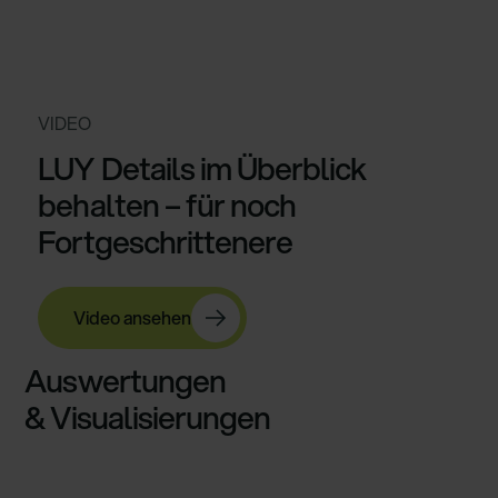
VIDEO
LUY Details im Überblick
behalten – für noch
Fortgeschrittenere
Video ansehen
Auswertungen
& Visualisierungen