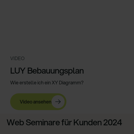
VIDEO
LUY Bebauungsplan
Wie erstelle ich ein XY Diagramm?
Video ansehen
Web Seminare für Kunden 2024