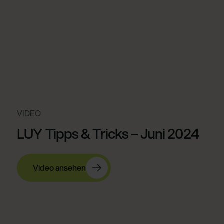
VIDEO
LUY Tipps & Tricks – Juni 2024
Video ansehen