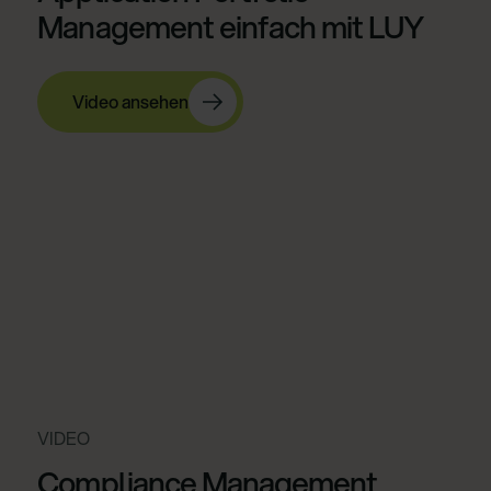
Management einfach mit LUY
Video ansehen
VIDEO
Compliance Management