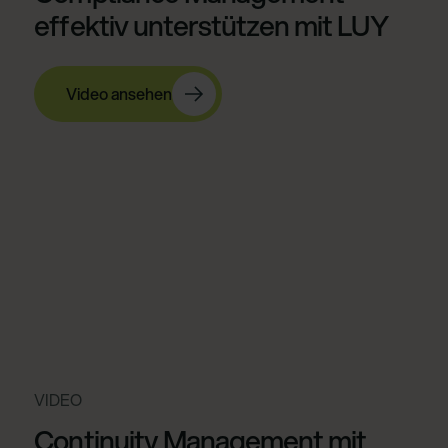
effektiv unterstützen mit LUY
Video ansehen
VIDEO
Continuity Management mit