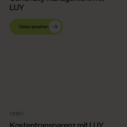
LUY
Video ansehen
VIDEO
Kostentransparenz mit LUY