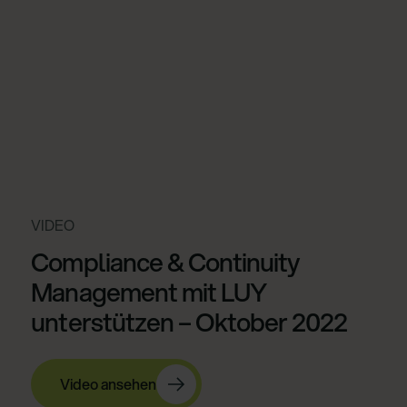
VIDEO
Compliance & Continuity
Management mit LUY
unterstützen – Oktober 2022
Video ansehen