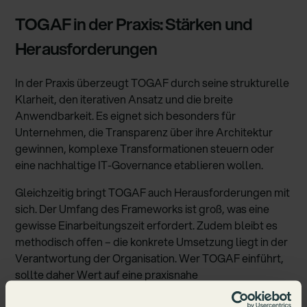
TOGAF in der Praxis: Stärken und
Herausforderungen
In der Praxis überzeugt TOGAF durch seine strukturelle
Klarheit, den iterativen Ansatz und die breite
Anwendbarkeit. Es eignet sich besonders für
Unternehmen, die Transparenz über ihre Architektur
gewinnen, komplexe Transformationen steuern oder
eine nachhaltige IT-Governance etablieren wollen.
Gleichzeitig bringt TOGAF auch Herausforderungen mit
sich. Der Umfang des Frameworks ist groß, was eine
gewisse Einarbeitungszeit erfordert. Zudem bleibt es
methodisch offen – die konkrete Umsetzung liegt in der
Verantwortung der Organisation. Wer TOGAF einführt,
sollte daher Wert auf eine praxisnahe
Operationalisierung legen. Unterstützende Tools und