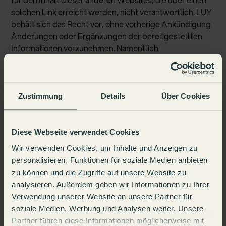
solchen Link erreicht werden, nicht verantwortlich. LUY
behält sich das Recht vor, ohne vorherige Ankündigung
Änderungen oder Ergänzungen der bereitgestellten
Informationen vorzunehmen. Namentlich
gekennzeichnete Beiträge geben nicht unbedingt die
Meinung von LUY wieder. Vervielfältigung, Speicherung
und Nachdruck, außer für private Zwecke, sind nur mit
Genehmigung von LUY erlaubt. Irrtümer und technische
Zustimmung
Details
Über Cookies
Änderungen vorbehalten. Auf keinen Fall haftet LUY für
konkrete, mittelbare und unmittelbare Schäden, die
durch fehlende Nutzungsmöglichkeiten, Datenverluste
Diese Webseite verwendet Cookies
oder entgangene Gewinne - sei es aufgrund der
Wir verwenden Cookies, um Inhalte und Anzeigen zu
Nichteinhaltung aus vertraglichen Verpflichtungen,
personalisieren, Funktionen für soziale Medien anbieten
durch Fahrlässigkeit oder eine andere unerlaubte
zu können und die Zugriffe auf unsere Website zu
Handlung - im Zusammenhang mit der Nutzung von
analysieren. Außerdem geben wir Informationen zu Ihrer
Dokumenten oder Informationen bzw. der Erbringung
Verwendung unserer Website an unsere Partner für
von Dienstleistungen entstehen, die auf diesen
soziale Medien, Werbung und Analysen weiter. Unsere
Websites zugänglich sind.
Partner führen diese Informationen möglicherweise mit