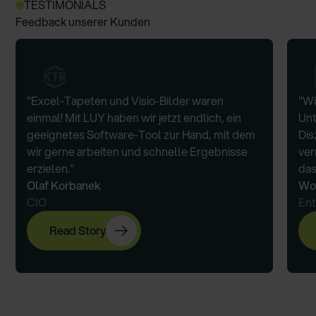
TESTIMONIALS
Feedback unserer Kunden
"Excel-Tapeten und Visio-Bilder waren
"Wi
einmal! Mit LUY haben wir jetzt endlich, ein
Unt
geeignetes Software-Tool zur Hand, mit dem
Dis
wir gerne arbeiten und schnelle Ergebnisse
ver
erzielen."
das
Olaf Korbanek
Wo
CIO
Ent
Read Story